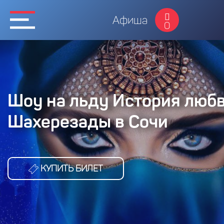
Афиша
0
Шоу на льду История люб
Шахерезады в Сочи
КУПИТЬ БИЛЕТ