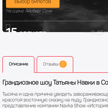
Выбор билетов
На сцене: Айсберг Сочи
15
августа
Суббот
Выбор билетов
На сцене: Айсберг Сочи
Описание
Отзывы
0
19
августа
Сред
Грандиозное шоу Татьяны Навки в С
Выбор билетов
Тысяча и одна причина увидеть завораживающ
На сцене: Айсберг Сочи
красотой восточную сказку на льду. Грандиозн
представление компании Navka Show «Истори