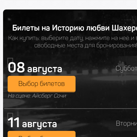
Билеты на Историю любви Шахе
Как купить: выберите дату, нажмите на неё и
свободные места для бронирования
08
августа
Суббот
Выбор билетов
На сцене: Айсберг Сочи
11
августа
Вторни