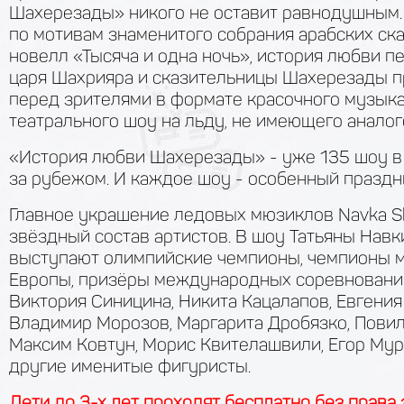
Шахерезады» никого не оставит равнодушным.
22
по мотивам знаменитого собрания арабских ска
августа
Суббот
новелл «Тысяча и одна ночь», история любви п
царя Шахрияра и сказительницы Шахерезады п
Выбор билетов
перед зрителями в формате красочного музык
театрального шоу на льду, не имеющего аналог
На сцене: Айсберг Сочи
«История любви Шахерезады» - уже 135 шоу в
за рубежом. И каждое шоу - особенный праздн
26
августа
Сред
Главное украшение ледовых мюзиклов Navka S
звёздный состав артистов. В шоу Татьяны Навк
Выбор билетов
выступают олимпийские чемпионы, чемпионы м
Европы, призёры международных соревновани
На сцене: Айсберг Сочи
Виктория Синицина, Никита Кацалапов, Евгения
Владимир Морозов, Маргарита Дробязко, Повил
Максим Ковтун, Морис Квителашвили, Егор Му
05
сентября
Суббот
другие именитые фигуристы.
Дети до 3-х лет проходят бесплатно без права