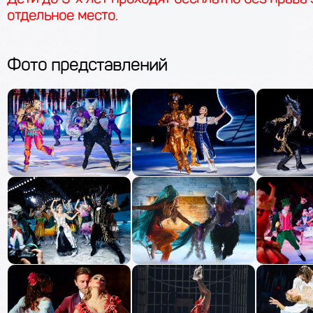
Выбор билетов
отдельное место
.
На сцене: Айсберг Сочи
Фото представлений
09
сентября
Сред
Выбор билетов
На сцене: Айсберг Сочи
12
сентября
Суббот
Выбор билетов
На сцене: Айсберг Сочи